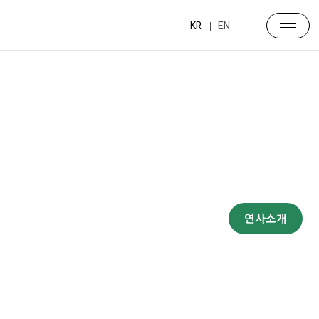
KR
EN
프로그램
대주제
포럼일정
프로그램
연사소개
부대행사
파트너스
행사장