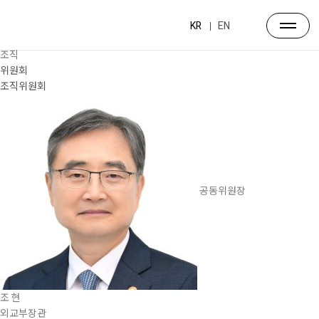
제주포럼
포럼소개
KR
EN
연혁
조직
위원회
조직위원회
공동위원장
조 현
외교부장관