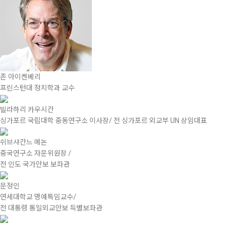
존 아이켄베리
프린스턴대 정치학과 교수
빌라하리 카우시칸
싱가포르 국립대학 중동연구소 이사장/ 전 싱가포르 외교부 UN 상임대표
쉬브샤칸느 메논
중국연구소 자문위원장 /
전 인도 국가안보 보좌관
문정인
연세대학교 명예특임교수/
전 대통령 통일외교안보 득별보좌관