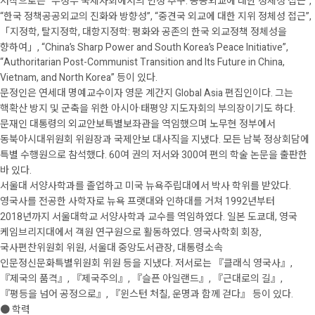
저작으로는 “무정부 국제사회에서의 인정 추구: 공공외교에 대한 정체성 접근”,
“한국 정책공공외교의 진화와 방향성”, “중견국 외교에 대한 지위 정체성 접근”,
「지정학, 탈지정학, 대항지정학: 평화와 공존의 한국 외교정책 정체성을
향하여」, “China’s Sharp Power and South Korea’s Peace Initiative”,
“Authoritarian Post-Communist Transition and Its Future in China,
Vietnam, and North Korea” 등이 있다.
문정인은 연세대 명예교수이자 영문 계간지 Global Asia 편집인이다. 그는
핵확산 방지 및 군축을 위한 아시아·태평양 지도자회의 부의장이기도 하다.
문재인 대통령의 외교안보특별보좌관을 역임했으며 노무현 정부에서
동북아시대위원회 위원장과 국제안보 대사직을 지냈다. 모든 남북 정상회담에
특별 수행원으로 참석했다. 60여 권의 저서와 300여 편의 학술 논문을 출판한
바 있다.
서울대 서양사학과를 졸업하고 미국 뉴욕주립대에서 박사 학위를 받았다.
영국사를 전공한 사학자로 뉴욕 프랫대와 인하대를 거쳐 1992년부터
2018년까지 서울대학교 서양사학과 교수를 역임하였다. 일본 도쿄대, 영국
케임브리지대에서 객원 연구원으로 활동하였다. 영국사학회 회장,
국사편찬위원회 위원, 서울대 중앙도서관장, 대통령소속
인문정신문화특별위원회 위원 등을 지냈다. 저서로는 『클래식 영국사』,
『제국의 품격』, 『제국주의』, 『슬픈 아일랜드』, 『근대로의 길』,
『평등을 넘어 공정으로』, 『윈스턴 처칠, 운명과 함께 걷다』 등이 있다.
● 학력