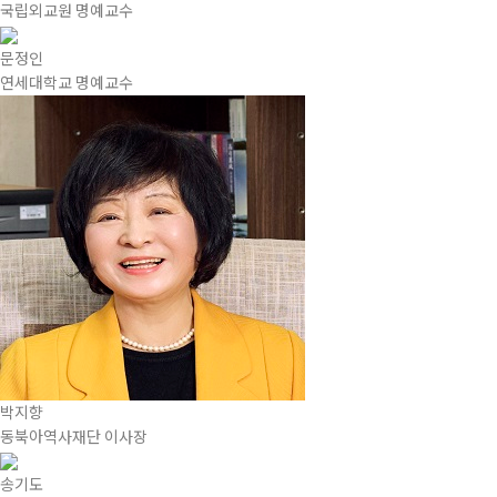
국립외교원 명예교수
문정인
연세대학교 명예교수
박지향
동북아역사재단 이사장
송기도