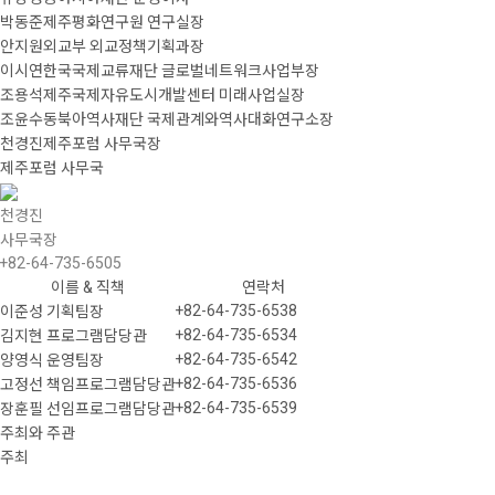
박동준
제주평화연구원 연구실장
안지원
외교부 외교정책기획과장
이시연
한국국제교류재단 글로벌네트워크사업부장
조용석
제주국제자유도시개발센터 미래사업실장
조윤수
동북아역사재단 국제관계와역사대화연구소장
천경진
제주포럼 사무국장
제주포럼 사무국
천경진
사무국장
+82-64-735-6505
이름 & 직책
연락처
+82-64-735-6538
이준성 기획팀장
+82-64-735-6534
김지현 프로그램담당관
+82-64-735-6542
양영식 운영팀장
+82-64-735-6536
고정선 책임프로그램담당관
+82-64-735-6539
장훈필 선임프로그램담당관
주최와 주관
주최