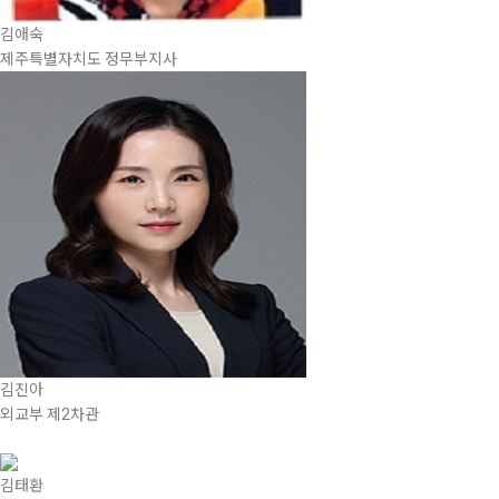
김애숙
제주특별자치도 정무부지사
김진아
외교부 제2차관
김태환