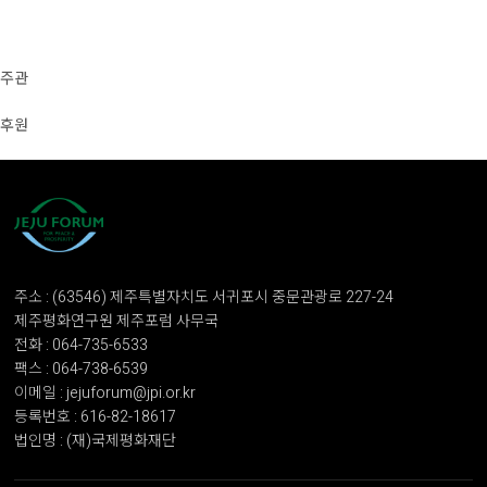
주관
후원
주소 : (63546) 제주특별자치도 서귀포시 중문관광로 227-24
제주평화연구원 제주포럼 사무국
전화 : 064-735-6533
팩스 : 064-738-6539
이메일 : jejuforum@jpi.or.kr
등록번호 : 616-82-18617
법인명 : (재)국제평화재단