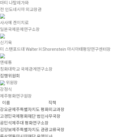
마티 나탈레가와
전 인도네시아 외교장관
사사에 겐이치로
일본국제문제연구소장
신기욱
미 스탠포드대 Walter H.Shorenstein 아시아태평양연구센터장
옌쉐통
칭화대학교 국제관계연구소장
집행위원회
위원장
강정식
제주평화연구원장
이름
직책
강오균
제주특별자치도 평화외교과장
고경민
국제평화재단 법인사무국장
공민석
제주대 평화연구소장
김양보
제주특별자치도 관광교류국장
류상영
동아시아재단 운영이사