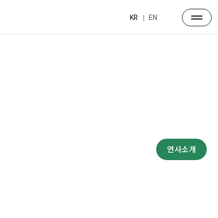
KR
EN
프로그램
대주제
포럼일정
프로그램
연사소개
부대행사
파트너스
행사장