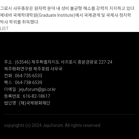
그로시 사무총장은 원자력 분야 내 성비 불균형 해소를 강력히 지지하고 있다.
제네바 국제학대학원(Graduate Institute)에서 국제관계 및 국제사·정치학
박사 학위를 취득했다.
LIST
주소 : (63546) 제주특별자치도 서귀포시 중문관광로 227-24
제주평화연구원 제주포럼 사무국
전화 : 064-735-6533
팩스 : 064-738-6539
이메일 : jejuforum@jpi.or.kr
등록번호 : 616-82-18617
법인명 : (재)국제평화재단
copyrights (c) 2024 Jejuforum. All rights reserved.