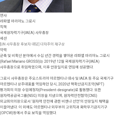
연사
라파엘 마리아노 그로시
직책
국제원자력기구(IAEA) 사무총장
세션
[UN 사무총장 후보자 대담] 다자주의 재구상
약력
군축 및 비확산 분야에서 수십 년간 경력을 쌓아온 라파엘 마리아노 그로시
(Rafael Mariano GROSSI)는 2019년 12월 국제원자력기구(IAEA)
사무총장으로 취임하였으며, 이후 만장일치로 연임에 성공했다.
그로시 사무총장은 주오스트리아 아르헨티나 대사 및 IAEA 등 주요 국제기구
아르헨티나 상주대표를 역임하던 당시, 2020년 핵확산금지조약(NPT)
평가회의 의장 수임예정자(President-designate)로 활동했다. 또한
원자력공급국그룹(NSG) 의장을 지냈으며, 원자력안전협약(CNS)
외교회의의장으로서 ‘원자력 안전에 관한 비엔나 선언’의 만장일치 채택을
이끌어냈다. 이 외에도 아르헨티나 외무부의 고위직과 화학무기금지기구
(OPCW)등에서 주요 보직을 역임했다.