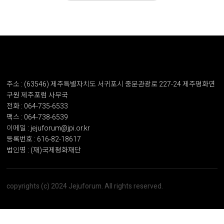
주소 : (63546) 제주특별자치도 서귀포시 중문관광로 227-24 제주평화연
구원 제주포럼 사무국
전화 : 064-735-6533
팩스 : 064-738-6539
이메일 : jejuforum@jpi.or.kr
등록번호 : 616-82-18617
법인명 : (재)국제평화재단
copyrights (c) 2024 Jejuforum. All rights reserved.