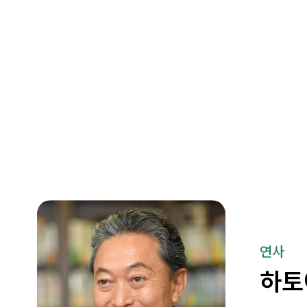
대주제
포럼일정
행사장
연사
하토