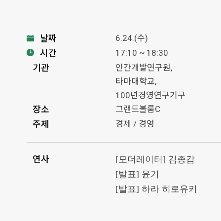
날짜
6.24.(수)
시간
17:10 ~ 18:30
기관
인간개발연구원,
타마대학교,
100년경영연구기구
장소
그랜드볼룸C
주제
경제 / 경영
연사
[모더레이터] 김종갑
[발표] 윤기
[발표] 하라 히로유키