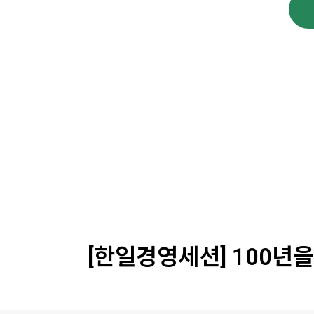
대주제
포럼일정
행사장
[한일경영세션] 100년