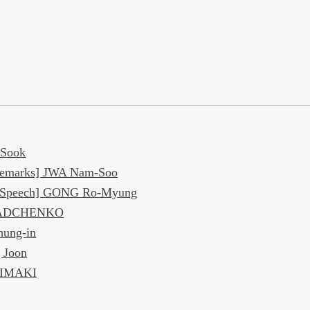
 Sook
 Remarks] JWA Nam-Soo
 Speech] GONG Ro-Myung
 RADCHENKO
ung-in
 Joon
IVIMAKI